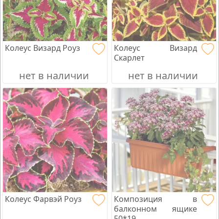
Колеус Визард Роуз
Колеус Визард
Скарлет
нет в наличии
нет в наличии
Колеус Фарвэй Роуз
Композиция в
балконном ящике
50*19