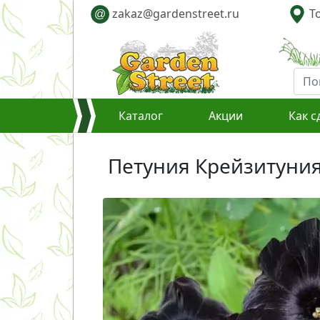
zakaz@gardenstreet.ru
То
@
Каталог
Акции
Как с
Петуния Крейзитуния 