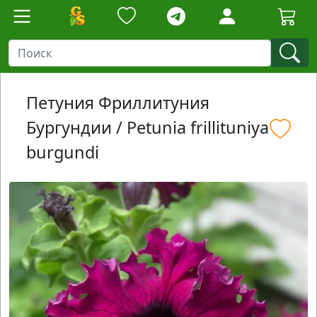
Петуния Фриллитуния
Бургундии / Petunia frillituniya
burgundi