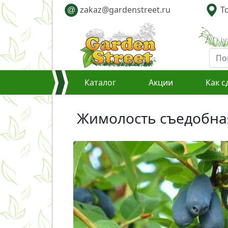
zakaz@gardenstreet.ru
То
@
Каталог
Акции
Как с
Жимолость съедобная С