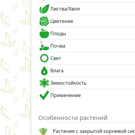
Листва/Хвоя
Цветение
Плоды
Почва
Свет
Влага
Зимостойкость
Применение
Особенности растений
Растения с закрытой корневой си