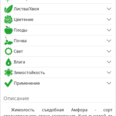
Листва/Хвоя
Цветение
Плоды
Почва
Свет
Влага
Зимостойкость
Применение
Описание
Жимолость съедобная Амфора - сорт