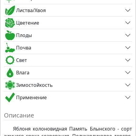
Листва/Хвоя
Цветение
Плоды
Почва
Свет
Влага
Зимостойкость
Применение
Описание
Яблоня колоновидная Память Блынского - сорт