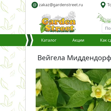
zakaz@gardenstreet.ru
То
@
Каталог
Акции
Как с
Вейгела Миддендорфа