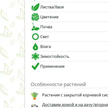
Листва/Хвоя
Цветение
Почва
Свет
Влага
Зимостойкость
Применение
Особенности растений
Растения с закрытой корневой си
Доставим домой и на дачу (вторник