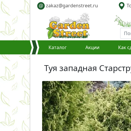
zakaz@gardenstreet.ru
То
@
Каталог
Акции
Как с
Туя западная Старструк