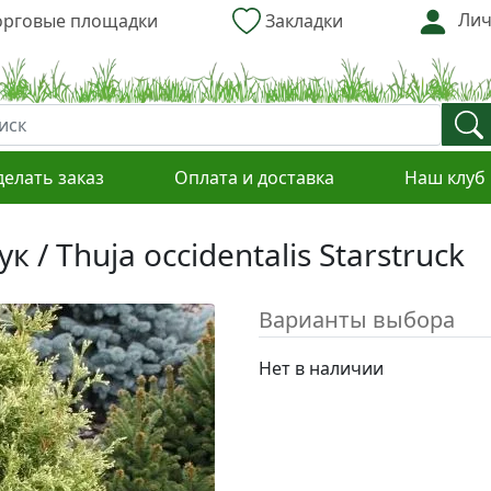
Лич
рговые площадки
Закладки
делать заказ
Оплата и доставка
Наш клуб
 / Thuja occidentalis Starstruck
Варианты выбора
Нет в наличии