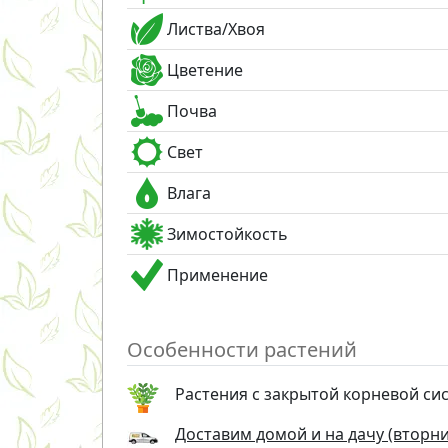
Листва/Хвоя
Цветение
Почва
Свет
Влага
Зимостойкость
Применение
Особенности растений
Растения с закрытой корневой си
Доставим домой и на дачу (вторник