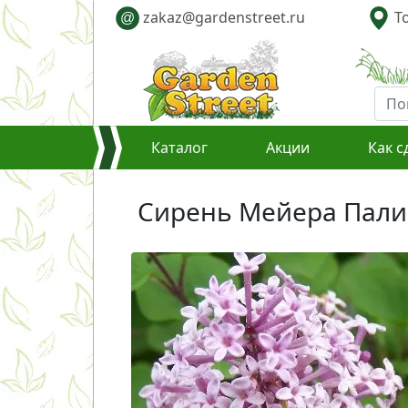
zakaz@gardenstreet.ru
То
@
Каталог
Акции
Как с
Сирень Мейера Палиби