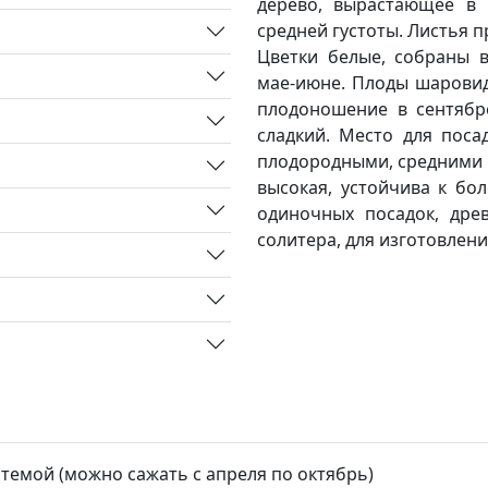
дерево, вырастающее в 
средней густоты. Листья п
Цветки белые, собраны в
мае-июне. Плоды шаровидн
плодоношение в сентябре
сладкий. Место для поса
плодородными, средними 
высокая, устойчива к бо
одиночных посадок, древ
солитера, для изготовлени
стемой (можно сажать с апреля по октябрь)