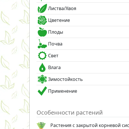
Листва/Хвоя
Цветение
Плоды
Почва
Свет
Влага
Зимостойкость
Применение
Особенности растений
Растения с закрытой корневой си