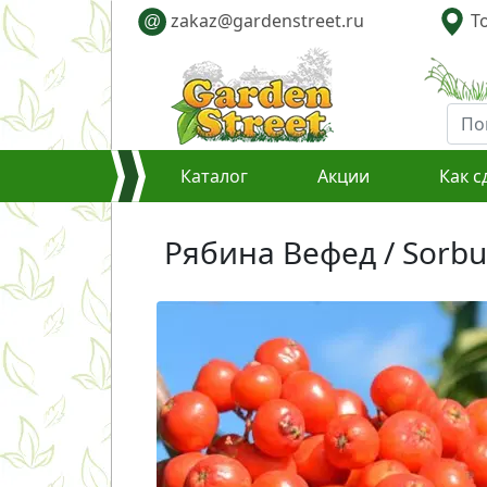
zakaz@gardenstreet.ru
То
@
Каталог
Акции
Как с
Рябина Вефед / Sorbu