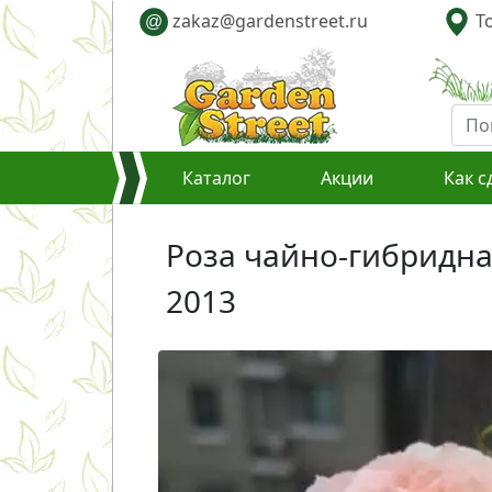
zakaz@gardenstreet.ru
То
@
Каталог
Акции
Как с
Роза чайно-гибридная
2013