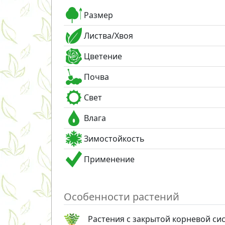
Размер
Листва/Хвоя
Цветение
Почва
Свет
Влага
Зимостойкость
Применение
Особенности растений
Растения с закрытой корневой си