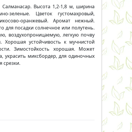
 Салманасар. Высота 1,2-1,8 м, ширина
о-зеленые. Цветок густомахровый,
икосово-оранжевый. Аромат нежный.
о для посадки солнечное или полутень.
ю, воздухопроницаемую, легкую почву
й. Хорошая устойчивость к мучнистой
ости. Зимостойкость хорошая. Может
а, украсить миксбордер, для одиночных
я срезки.