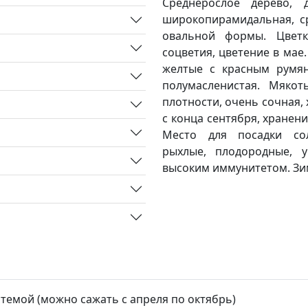
Среднерослое дерево,
широкопирамидальная, ср
овальной формы. Цветк
соцветия, цветение в ма
желтые с красным румянц
полумасленистая. Мякот
плотности, очень сочная,
с конца сентября, хранени
Место для посадки сол
рыхлые, плодородные, 
высоким иммунитетом. Зи
стемой (можно сажать с апреля по октябрь)