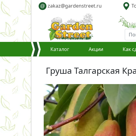
zakaz@gardenstreet.ru
То
@
Каталог
Акции
Как с
Груша Талгарская Кра