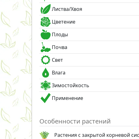
Листва/Хвоя
Цветение
Плоды
Почва
Свет
Влага
Зимостойкость
Применение
Особенности растений
Растения с закрытой корневой си