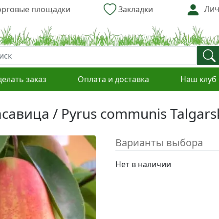
Лич
рговые площадки
Закладки
делать заказ
Оплата и доставка
Наш клуб
савица / Pyrus communis Talgarsk
Варианты выбора
Нет в наличии