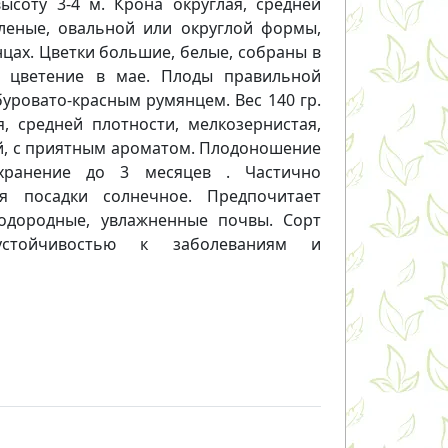
ысоту 3-4 м. Крона округлая, средней
еленые, овальной или округлой формы,
нцах. Цветки большие, белые, собраны в
, цветение в мае. Плоды правильной
буровато-красным румянцем. Вес 140 гр.
, средней плотности, мелкозернистая,
ий, с приятным ароматом. Плодоношение
хранение до 3 месяцев . Частично
я посадки солнечное. Предпочитает
лодородные, увлажненные почвы. Сорт
устойчивостью к заболеваниям и