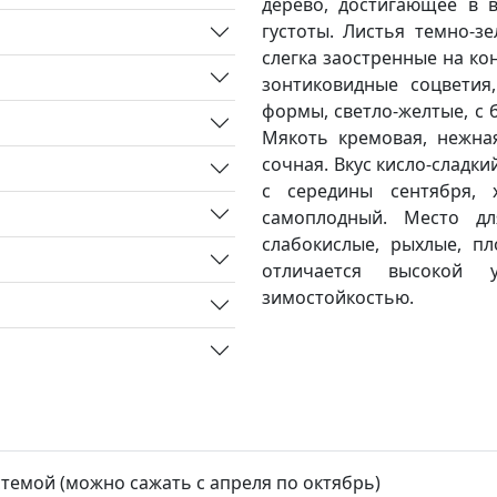
дерево, достигающее в в
густоты. Листья темно-з
слегка заостренные на ко
зонтиковидные соцветия
формы, светло-желтые, с 
Мякоть кремовая, нежная
сочная. Вкус кисло-сладк
с середины сентября, 
самоплодный. Место дл
слабокислые, рыхлые, п
отличается высокой 
зимостойкостью.
стемой (можно сажать с апреля по октябрь)