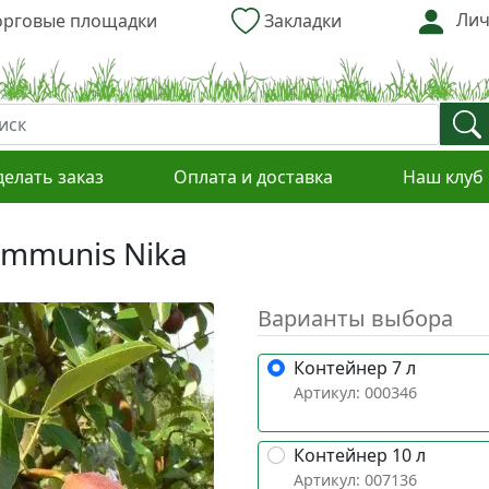
Лич
рговые площадки
Закладки
делать заказ
Оплата и доставка
Наш клуб
ommunis Nika
Варианты выбора
Контейнер 7 л
Артикул: 000346
Контейнер 10 л
Артикул: 007136