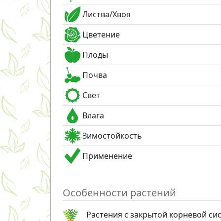
Листва/Хвоя
Цветение
Плоды
Почва
Свет
Влага
Зимостойкость
Применение
Особенности растений
Растения с закрытой корневой си