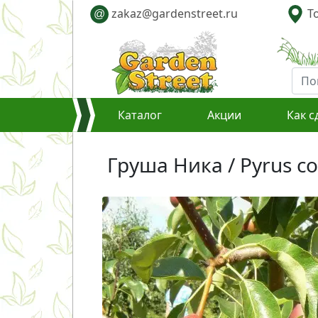
zakaz@gardenstreet.ru
То
@
Каталог
Акции
Как с
Груша Ника / Pyrus c