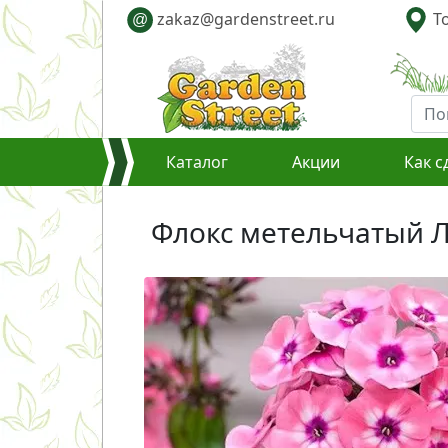
zakaz@gardenstreet.ru
То
@
Каталог
Акции
Как с
Флокс метельчатый Лар