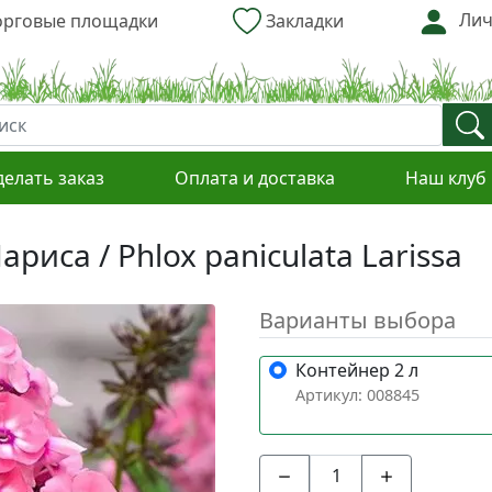
Лич
рговые площадки
Закладки
делать заказ
Оплата и доставка
Наш клуб
иса / Phlox paniculata Larissa
Варианты выбора
Контейнер 2 л
Артикул: 008845