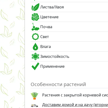
Листва/Хвоя
Цветение
Почва
Свет
Влага
Зимостойкость
Применение
Особенности растений
Растения с закрытой корневой си
Доставим домой и на дачу (вторник