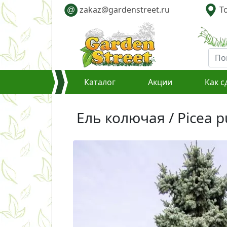
zakaz@gardenstreet.ru
То
@
Каталог
Акции
Как с
Ель колючая / Picea 