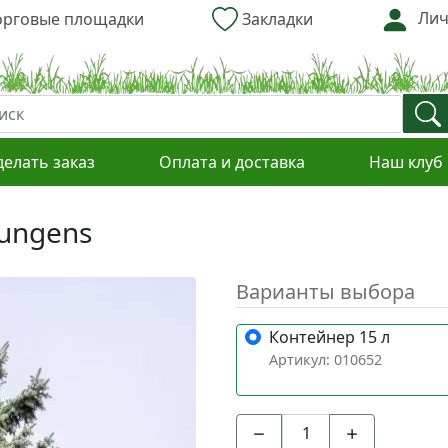
Лич
рговые площадки
Закладки
делать заказ
Оплата и доставка
Наш клуб
pungens
Варианты выбора
Контейнер 15 л
Артикул: 010652