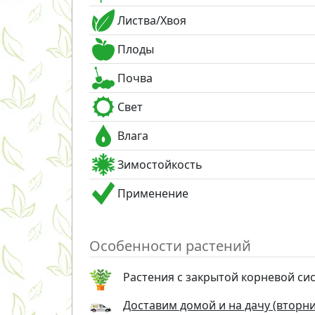
Листва/Хвоя
Плоды
Почва
Свет
Влага
Зимостойкость
Применение
Особенности растений
Растения с закрытой корневой си
Доставим домой и на дачу (вторник