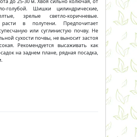
та до 25-30 м. Хвоя сильно колючая, от
ло-голубой. Шишки цилиндрические,
елтые, зрелые светло-коричневые.
 расти в полутени. Предпочитает
супесчаную или суглинистую почву. Не
льной сухости почвы, не выносит застоя
сокая. Рекомендуется высаживать как
садок на заднем плане, рядная посадка,
.