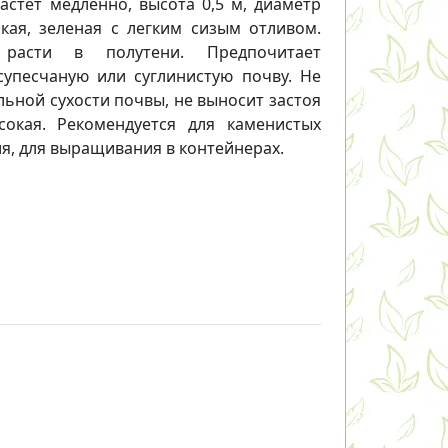
астет медленно, высота 0,5 м, диаметр
нкая, зеленая с легким сизым отливом.
 расти в полутени. Предпочитает
супесчаную или суглинистую почву. Не
льной сухости почвы, не выносит застоя
сокая. Рекомендуется для каменистых
ия, для выращивания в контейнерах.