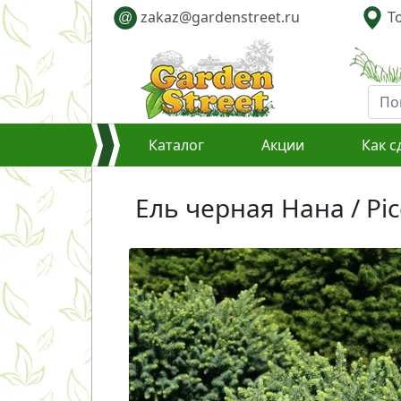
zakaz@gardenstreet.ru
То
@
Каталог
Акции
Как с
Ель черная Нана / Pi