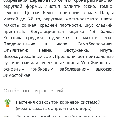
созревания. Дерево высотой 4 м, крона раскидистая,
округлой формы. Листья эллиптические, темно-
зеленые. Цветки белые, цветение в мае. Плоды
массой до 5-8 гр, округлые, желто-розового цвета.
Мякоть сочная, средней плотности. Вкус сладкий,
приятный. Дегустационная оценка 4,8 балла.
Косточка средняя, отделяется от мякоти легко.
Плодоношение в июле. Самобесплодная.
Опылители: Ревна, Овстуженка, Ипуть.
Высокоурожайный сорт. Предпочитает нейтральные
суглинистые или супесчаные почвы. Устойчивость к
основным грибковым заболеваниям высокая.
Зимостойкая.
Особенности растений
Растения с закрытой корневой системой
(можно сажать с апреля по октябрь)
Доставим домой и на дачу (вторник, четверг,