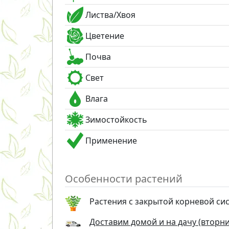
Листва/Хвоя
Цветение
Почва
Свет
Влага
Зимостойкость
Применение
Особенности растений
Растения с закрытой корневой си
Доставим домой и на дачу (вторник