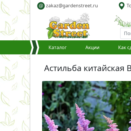
zakaz@gardenstreet.ru
То
@
Каталог
Акции
Как с
Астильба китайская Ва