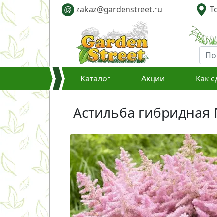
zakaz@gardenstreet.ru
То
@
Каталог
Акции
Как с
Астильба гибридная Ма