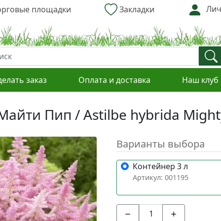
Лич
рговые площадки
Закладки
делать заказ
Оплата и доставка
Наш клуб
йти Пип / Astilbe hybrida Might
Варианты выбора
Контейнер 3 л
Артикул: 001195