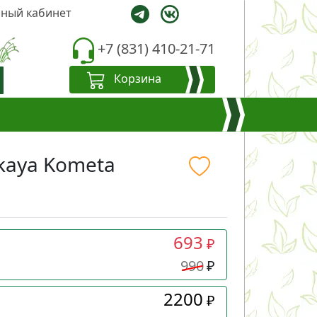
ный кабинет
+7 (831) 410-21-71
Корзина
skaya Kometa
693
₽
990
₽
2200
₽