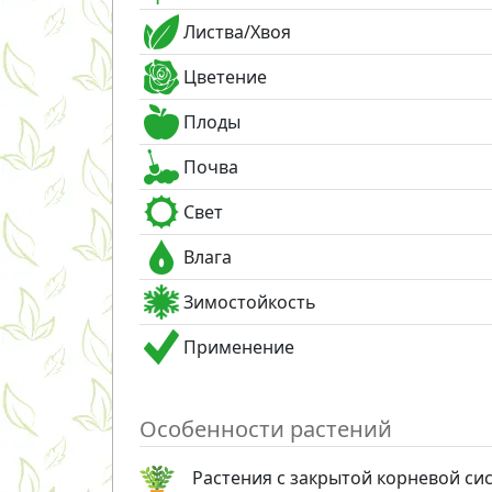
Листва/Хвоя
Цветение
Плоды
Почва
Свет
Влага
Зимостойкость
Применение
Особенности растений
Растения с закрытой корневой си