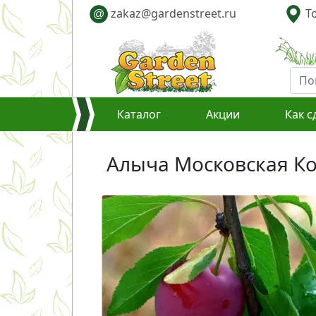
zakaz@gardenstreet.ru
То
@
Каталог
Акции
Как с
Алыча Московская Ком