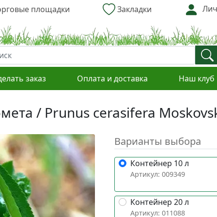
Лич
рговые площадки
Закладки
делать заказ
Оплата и доставка
Наш клуб
ета / Prunus cerasifera Moskov
Варианты выбора
Контейнер 10 л
Артикул: 009349
Контейнер 20 л
Артикул: 011088