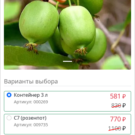
Варианты выбора
Контейнер 3 л
581
₽
Артикул: 000269
830
₽
C7 (розенпот)
770
₽
Артикул: 009735
1100
₽